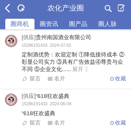
农化产业圈
圈商机
圈资讯
圈产品
圈人脉
[供应]
贵州南国酒业有限公司
15286191433 2024-07-01
定制酒优势：欢迎定制 ①降低接待成本 ②
彰显公司实力 ③具有广告效益④尊贵与众
不同 ⑤企业文化......
展开
>
>
留言
名片
收藏
[供应]
“618狂欢盛典
15286191433 2024-06-04
“618狂欢盛典
留言
名片
收藏