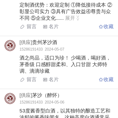
定制酒优势：欢迎定制 ①降低接待成本 ②
彰显公司实力 ③具有广告效益④尊贵与众
不同 ⑤企业文化......
展开
>
>
留言
名片
收藏
[供应]
贵州茅沙酒
15286191433 2024-05-07
酒之尚品，适口为珍！ 少喝酒，喝好酒，
茅香级 口感醇甜柔和、入口甘甜 大师特
调、滴滴珍藏
留言
名片
收藏
[供应]
茅沙（醉怀）
15286191433 2024-05-06
53度酱香型白酒，以其独特的酿造工艺和
浓郁的酱香味闻名。这种高度白酒通常采