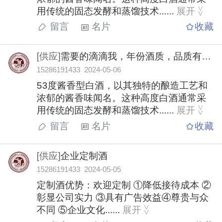
用传统的固态发酵和蒸馏技术......
展开
>
>
留言
名片
收藏
[供应]
需要的滴滴我，年份酒质，品质有保证，数量有限，先到先得
15286191433 2024-05-06
53度酱香型白酒，以其独特的酿造工艺和
浓郁的酱香味闻名。这种高度白酒通常采
用传统的固态发酵和蒸馏技术......
展开
>
>
留言
名片
收藏
[供应]
企业定制酒
15286191433 2024-05-05
定制酒优势：欢迎定制 ①降低接待成本 ②
彰显公司实力 ③具有广告效益④尊贵与众
不同 ⑤企业文化......
展开
>
>