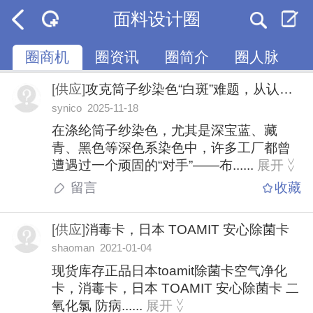
面料设计圈
圈商机
圈资讯
圈简介
圈人脉
[供应]
攻克筒子纱染色“白斑”难题，从认识匀染净SNK开始
synico 2025-11-18
在涤纶筒子纱染色，尤其是深宝蓝、藏
青、黑色等深色系染色中，许多工厂都曾
遭遇过一个顽固的“对手”——布......
展开
>
>
留言
收藏
[供应]
消毒卡，日本 TOAMIT 安心除菌卡
shaoman 2021-01-04
现货库存正品日本toamit除菌卡空气净化
卡，消毒卡，日本 TOAMIT 安心除菌卡 二
氧化氯 防病......
展开
>
>