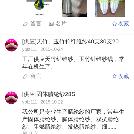
留言
名片
收藏
[供应]
天竹、玉竹竹纤维纱40支30支20支10支
ybfz111 2019-10-24
工厂供应天竹纤维纱、玉竹纤维纱线，常
年在机生产。
留言
收藏
[供应]
固体腈纶纱28S
ybfz111 2019-10-22
我公司是专业生产腈纶纱的厂家，常年生
产固体腈纶纱、膨体腈纶纱、双抗腈纶
纱、阻燃腈纶纱、发热腈纶纱、细......
>