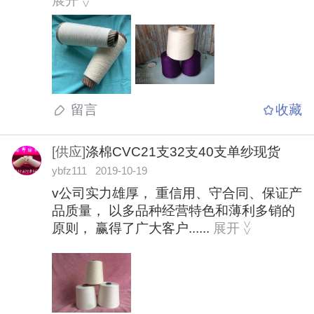
展开
>
留言
收藏
[供应]
涤棉CVC21支32支40支单纱现货
ybfz111 2019-10-19
v公司实力雄厚， 重信用、守合同、保证产
品质量， 以多品种经营特色和薄利多销的
原则， 赢得了广大客户......
展开
>
>